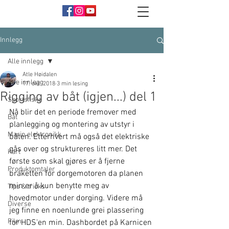
Innlegg
Alle innlegg
Atle Høidalen
Alle innlegg
17. okt. 2018
3 min lesing
Rigging av båt (igjen...) del 1
Sportsfiske
Nå blir det en periode fremover med 
Båt
planlegging og montering av utstyr i 
Marin elektronikk
båten. Etterhvert må også det elektriske 
gås over og struktureres litt mer. Det 
Kart
første som skal gjøres er å fjerne 
Produktomtaler
braketten for dorgemotoren da planen 
min er å kun benytte meg av 
Tips & tricks
hovedmotor under dorging. Videre må 
Diverse
jeg finne en noenlunde grei plassering 
Film
for HDS'en min. Dashbordet på Karnicen 