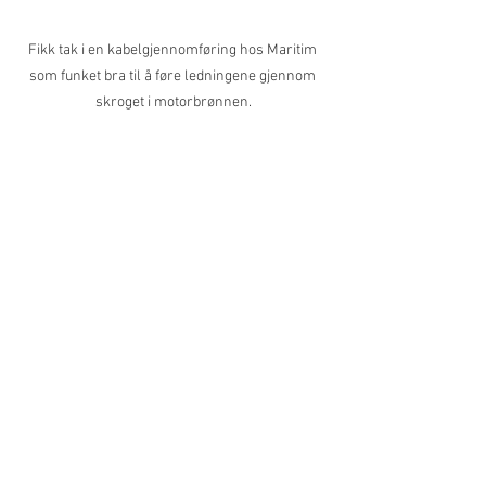
Fikk tak i en kabelgjennomføring hos Maritim 
som funket bra til å føre ledningene gjennom 
skroget i motorbrønnen.
Slik ble det ferdige resultatet.
Etter en liten kveldsøkt fikk jeg montert 
dyprigg og planerboardsneller også. Når 