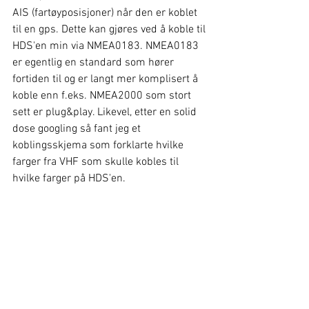
AIS (fartøyposisjoner) når den er koblet 
til en gps. Dette kan gjøres ved å koble til 
HDS'en min via NMEA0183. NMEA0183 
er egentlig en standard som hører 
fortiden til og er langt mer komplisert å 
koble enn f.eks. NMEA2000 som stort 
sett er plug&play. Likevel, etter en solid 
dose googling så fant jeg et 
koblingsskjema som forklarte hvilke 
farger fra VHF som skulle kobles til 
hvilke farger på HDS'en.