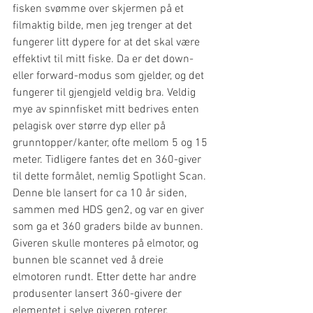
fisken svømme over skjermen på et 
filmaktig bilde, men jeg trenger at det 
fungerer litt dypere for at det skal være 
effektivt til mitt fiske. Da er det down- 
eller forward-modus som gjelder, og det 
fungerer til gjengjeld veldig bra. Veldig 
mye av spinnfisket mitt bedrives enten 
pelagisk over større dyp eller på 
grunntopper/kanter, ofte mellom 5 og 15 
meter. Tidligere fantes det en 360-giver 
til dette formålet, nemlig Spotlight Scan. 
Denne ble lansert for ca 10 år siden, 
sammen med HDS gen2, og var en giver 
som ga et 360 graders bilde av bunnen. 
Giveren skulle monteres på elmotor, og 
bunnen ble scannet ved å dreie 
elmotoren rundt. Etter dette har andre 
produsenter lansert 360-givere der 
elementet i selve giveren roterer. 