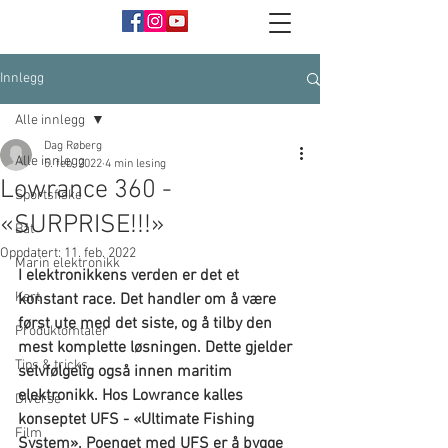
Innlegg
Alle innlegg
Dag Røberg
Alle innlegg
5. feb. 2022
4 min lesing
Lowrance 360 -
Sportsfiske
«SURPRISE!!!»
Båt
Oppdatert:
11. feb. 2022
Marin elektronikk
I elektronikkens verden er det et 
Kart
konstant race. Det handler om å være 
først ute med det siste, og å tilby den 
Produktomtaler
mest komplette løsningen. Dette gjelder 
Tips & tricks
selvfølgelig også innen maritim 
elektronikk. Hos Lowrance kalles 
Diverse
konseptet UFS - «Ultimate Fishing 
Film
System». Poenget med UFS er å bygge 