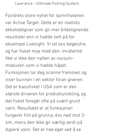
Lowrance - Ultimate Fishing System.
Fjorårets store nyhet for spinnfiskeren 
var Active Target. Dette er en realtids 
ekkoloddgiver som gir mer bildelignende 
resultater enn vi hadde sett på for 
eksempel Livesight. Vi lot oss begeistre, 
og har fisket mye med den. Imidlertid 
fikk vi ikke den nytten av «scout»-
modusen som vi hadde håpet. 
Funksjonen lar deg scanne framover, og 
viser bunnen i en sektor foran giveren. 
Det er bassfisket i USA som er den 
største driveren for produktutvikling, og 
det fisket foregår ofte på svært grunt 
vann. Resultatet er at funksjonen 
fungerer fint på grunna, dvs ned mot 3-
4m, mens den ikke gir særlig verdi på 
dypere vann. Det er noe eget ved å se 