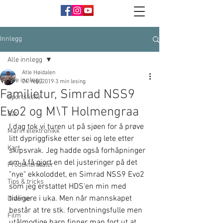
Innlegg
Alle innlegg
Atle Høidalen
Alle innlegg
24. feb. 2019
3 min lesing
Familietur, Simrad NSS9
Sportsfiske
Evo2 og M\T Holmengraa
Båt
I dag tok vi turen ut på sjøen for å prøve 
Marin elektronikk
litt dypriggfiske etter sei og lete etter 
Kart
skipsvrak. Jeg hadde også forhåpninger 
om å få gjort en del justeringer på det 
Produktomtaler
"nye" ekkoloddet, en Simrad NSS9 Evo2 
Tips & tricks
som jeg erstattet HDS'en min med 
tidligere i uka. Men når mannskapet 
Diverse
består at tre stk. forventningsfulle men 
Film
utålmodige barn finner man fort ut at 