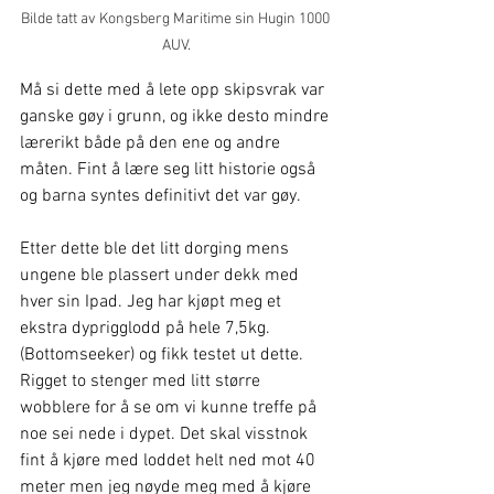
Bilde tatt av Kongsberg Maritime sin Hugin 1000 
AUV.
Må si dette med å lete opp skipsvrak var 
ganske gøy i grunn, og ikke desto mindre 
lærerikt både på den ene og andre 
måten. Fint å lære seg litt historie også 
og barna syntes definitivt det var gøy.
Etter dette ble det litt dorging mens 
ungene ble plassert under dekk med 
hver sin Ipad. Jeg har kjøpt meg et 
ekstra dyprigglodd på hele 7,5kg. 
(Bottomseeker) og fikk testet ut dette. 
Rigget to stenger med litt større 
wobblere for å se om vi kunne treffe på 
noe sei nede i dypet. Det skal visstnok 
fint å kjøre med loddet helt ned mot 40 
meter men jeg nøyde meg med å kjøre 