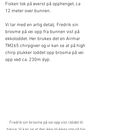
Fisken tok på øverst på opphenget, ca 
12 meter over bunnen.
Vi tar med en artig detalj. Fredrik sin 
brosme på vei opp fra bunnen vist på 
ekkoloddet. Her brukes det en Airmar 
TM265 chirpgiver og vi kan se at på high 
chirp plukker loddet opp brosma på vei 
opp ved ca. 230m dyp.
Fredrik sin brosme på vei opp vist i bildet til 
høyre. Vi kan se at den ikke plukkes opp på hig 