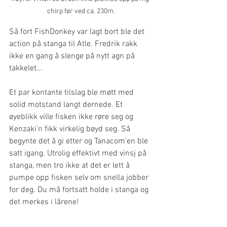
chirp før ved ca. 230m.
Så fort FishDonkey var lagt bort ble det 
action på stanga til Atle. Fredrik rakk 
ikke en gang å slenge på nytt agn på 
takkelet...
Et par kontante tilslag ble møtt med 
solid motstand langt dernede. Et 
øyeblikk ville fisken ikke røre seg og 
Kenzaki'n fikk virkelig bøyd seg. Så 
begynte det å gi etter og Tanacom'en ble 
satt igang. Utrolig effektivt med vinsj på 
stanga, men tro ikke at det er lett å 
pumpe opp fisken selv om snella jobber 
for deg. Du må fortsatt holde i stanga og 
det merkes i lårene!