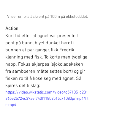
Vi ser en bratt skrent på 100m på ekkolodddet.
Action
Kort tid etter at agnet var presentert 
pent på bunn, blyet dunket hardt i 
bunnen et par ganger, fikk Fredrik 
kjenning med fisk. To korte men tydelige 
napp. Fokus skjerpes (sjokoladekaken 
fra samboeren måtte settes bort) og gir 
fisken ro til å kose seg med agnet. Så 
kjøres det tilslag:
https://video.wixstatic.com/video/c57105_c231
365e25724c37aef740f11802515c/1080p/mp4/fil
e.mp4