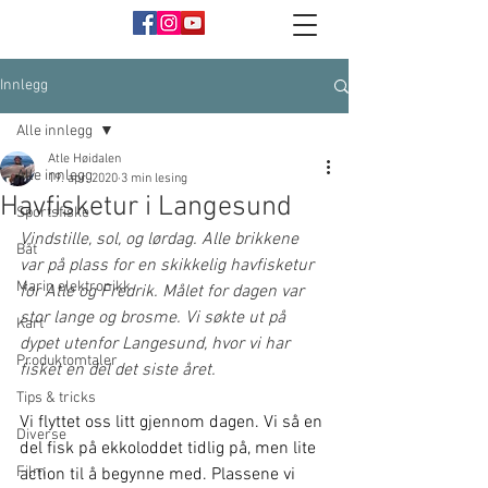
Innlegg
Alle innlegg
Atle Høidalen
Alle innlegg
19. apr. 2020
3 min lesing
Havfisketur i Langesund
Sportsfiske
Vindstille, sol, og lørdag. Alle brikkene 
Båt
var på plass for en skikkelig havfisketur 
Marin elektronikk
for Atle og Fredrik. Målet for dagen var 
stor lange og brosme. Vi søkte ut på 
Kart
dypet utenfor Langesund, hvor vi har 
Produktomtaler
fisket en del det siste året. 
Tips & tricks
Vi flyttet oss litt gjennom dagen. Vi så en 
Diverse
del fisk på ekkoloddet tidlig på, men lite 
Film
action til å begynne med. Plassene vi 