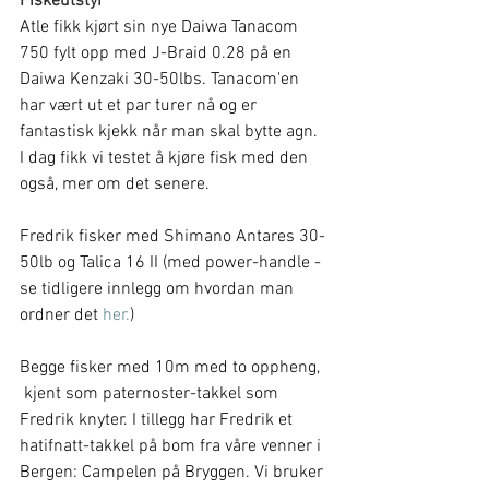
Fiskeutstyr
Atle fikk kjørt sin nye Daiwa Tanacom 
750 fylt opp med J-Braid 0.28 på en 
Daiwa Kenzaki 30-50lbs. Tanacom'en 
har vært ut et par turer nå og er 
fantastisk kjekk når man skal bytte agn. 
I dag fikk vi testet å kjøre fisk med den 
også, mer om det senere.
Fredrik fisker med Shimano Antares 30-
50lb og Talica 16 II (med power-handle - 
se tidligere innlegg om hvordan man 
ordner det 
her.
)
Begge fisker med 10m med to oppheng, 
 kjent som paternoster-takkel som 
Fredrik knyter. I tillegg har Fredrik et 
hatifnatt-takkel på bom fra våre venner i 
Bergen: Campelen på Bryggen. Vi bruker 