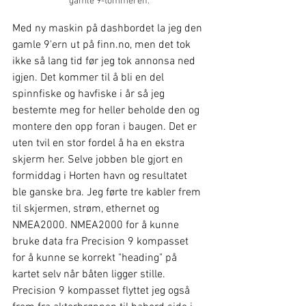
gamle 9-tommeren.
Med ny maskin på dashbordet la jeg den 
gamle 9'ern ut på finn.no, men det tok 
ikke så lang tid før jeg tok annonsa ned 
igjen. Det kommer til å bli en del 
spinnfiske og havfiske i år så jeg 
bestemte meg for heller beholde den og 
montere den opp foran i baugen. Det er 
uten tvil en stor fordel å ha en ekstra 
skjerm her. Selve jobben ble gjort en 
formiddag i Horten havn og resultatet 
ble ganske bra. Jeg førte tre kabler frem 
til skjermen, strøm, ethernet og 
NMEA2000. NMEA2000 for å kunne 
bruke data fra Precision 9 kompasset 
for å kunne se korrekt "heading" på 
kartet selv når båten ligger stille. 
Precision 9 kompasset flyttet jeg også 