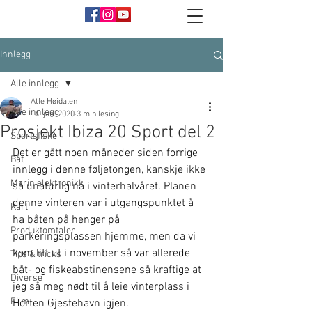
Innlegg
Alle innlegg
Atle Høidalen
Alle innlegg
14. jan. 2020
3 min lesing
Prosjekt Ibiza 20 Sport del 2
Sportsfiske
Det er gått noen måneder siden forrige 
Båt
innlegg i denne føljetongen, kanskje ikke 
Marin elektronikk
så unaturlig nå i vinterhalvåret. Planen 
denne vinteren var i utgangspunktet å 
Kart
ha båten på henger på 
Produktomtaler
parkeringsplassen hjemme, men da vi 
kom litt ut i november så var allerede 
Tips & tricks
båt- og fiskeabstinensene så kraftige at 
Diverse
jeg så meg nødt til å leie vinterplass i 
Film
Horten Gjestehavn igjen.