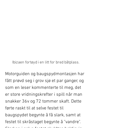
Ibizaen fortøyd i en litt for bred båtplass.
Motorguiden og baugspydmontasjen har 
fått prøvd seg i grov sjø et par ganger, og 
som en leser kommenterte til meg, det 
er store vridningskrefter i spill når man 
snakker 36v og 72 tommer skaft. Dette 
førte raskt til at selve festet til 
baugspydet begynte å få slark, samt at 
festet til skråstaget begynte å "vandre". 