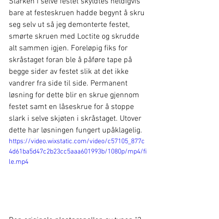
Slarken i selve festet skyldtes heldigvis 
bare at festeskruen hadde begynt å skru 
seg selv ut så jeg demonterte festet, 
smørte skruen med Loctite og skrudde 
alt sammen igjen. Foreløpig fiks for 
skråstaget foran ble å påføre tape på 
begge sider av festet slik at det ikke 
vandrer fra side til side. Permanent 
løsning for dette blir en skrue gjennom 
festet samt en låseskrue for å stoppe 
slark i selve skjøten i skråstaget. Utover 
dette har løsningen fungert upåklagelig.
https://video.wixstatic.com/video/c57105_877c
4d61ba5d47c2b23cc5aaa601993b/1080p/mp4/fi
le.mp4