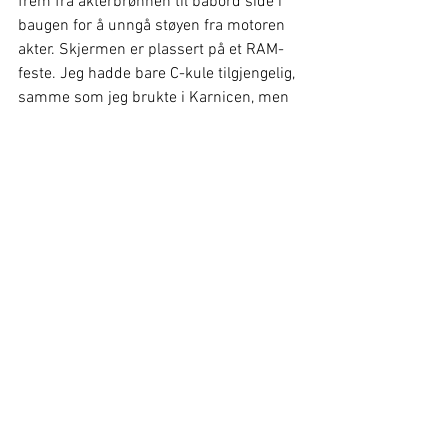
frem fra akterbrønnen til babord side i 
baugen for å unngå støyen fra motoren 
akter. Skjermen er plassert på et RAM-
feste. Jeg hadde bare C-kule tilgjengelig, 
samme som jeg brukte i Karnicen, men 
dette skal byttes til D-kule etterhvert.
Ferdig montert NSS9 Evo2 i baugen. 
Nå blir det en periode med fisking 
fremover før jeg setter igang med 