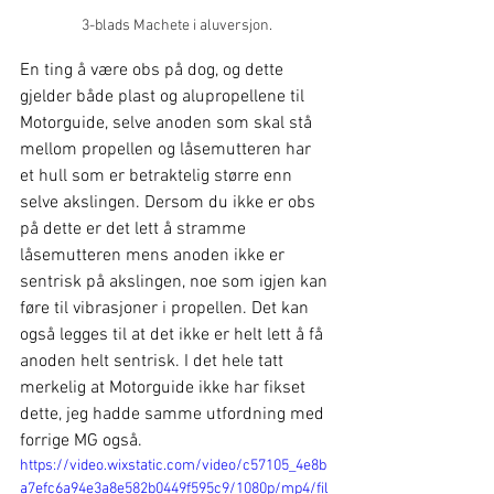
3-blads Machete i aluversjon.
En ting å være obs på dog, og dette 
gjelder både plast og alupropellene til 
Motorguide, selve anoden som skal stå 
mellom propellen og låsemutteren har 
et hull som er betraktelig større enn 
selve akslingen. Dersom du ikke er obs 
på dette er det lett å stramme 
låsemutteren mens anoden ikke er 
sentrisk på akslingen, noe som igjen kan 
føre til vibrasjoner i propellen. Det kan 
også legges til at det ikke er helt lett å få 
anoden helt sentrisk. I det hele tatt 
merkelig at Motorguide ikke har fikset 
dette, jeg hadde samme utfordning med 
forrige MG også.
https://video.wixstatic.com/video/c57105_4e8b
a7efc6a94e3a8e582b0449f595c9/1080p/mp4/fil