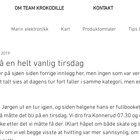
OM TEAM KROKODILLE
KONTAKT
Marin elektronikk
Kart
Produktomtaler
Tips 
. 2019
 en helt vanlig tirsdag
er på sjøen siden forrige innlegg her, men ingen som var ver
t talt sies at dagens tur fort faller i samme kategori, men e
ørgen ut en tur igjen, og siden helgene hans er fullbooket t
 måtte det bli på en tirsdag. Vi dro fra Konnerud 07.30 og 
ke etter det vi måtte få der. (Klart håpet om både skate og 
elv om vi vel begge visste at hvitting var mer sannsynlig, om 