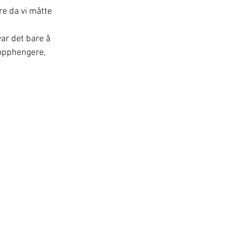
e da vi måtte 
var det bare å 
 opphengere, 