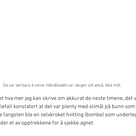
Da var det bare å vente. Håndkledet var Jørgen sitt altså, ikke mitt.
et hva mer jeg kan skrive om akkurat de neste timene, det va
llefall konstatert at det var plenty med slimål på bunn som
este fangsten ble en selvkroket hvitting (bombe) som undert
der et av opptrekkene for å sjekke agnet.