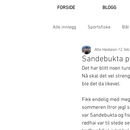
FORSIDE
BLOGG
Alle innlegg
Sportsfiske
Båt
Atle Høidalen
12. feb
Film
Sandebukta på
Det har blitt noen tur
Nå skal det vel streng
ble det da likevel.
Fikk endelig med meg J
sommeren (tror jeg) så
var Sandebukta og fis
rødhai var til stede s