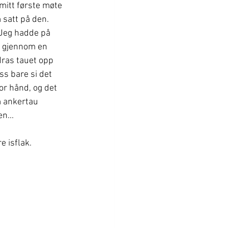
 mitt første møte 
satt på den. 
Jeg hadde på 
s gjennom en 
dras tauet opp 
oss bare si det 
or hånd, og det 
m ankertau 
n...
e isflak.