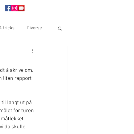
& tricks
Diverse
dt å skrive om. 
n liten rapport 
il langt ut på 
målet for turen 
småflekket 
vi da skulle 