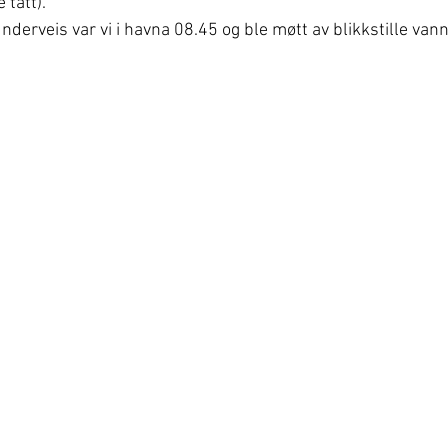
 tatt).
underveis var vi i havna 08.45 og ble møtt av blikkstille va