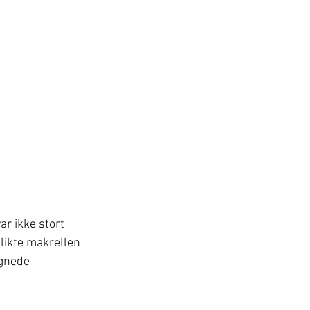
r ikke stort 
 likte makrellen 
egnede 