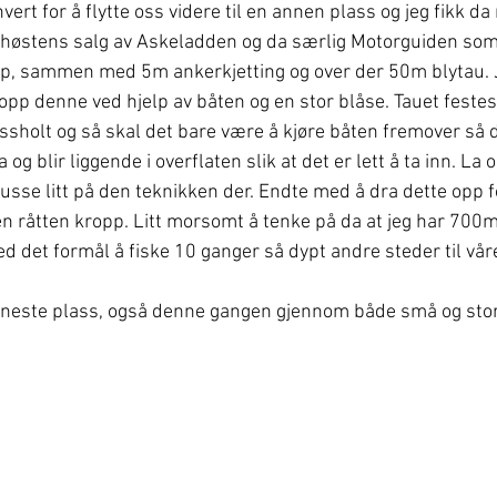
vert for å flytte oss videre til en annen plass og jeg fikk da
 høstens salg av Askeladden og da særlig Motorguiden som 
p, sammen med 5m ankerkjetting og over der 50m blytau. 
 opp denne ved hjelp av båten og en stor blåse. Tauet feste
ryssholt og så skal det bare være å kjøre båten fremover så 
og blir liggende i overflaten slik at det er lett å ta inn. La 
pusse litt på den teknikken der. Endte med å dra dette opp f
 en råtten kropp. Litt morsomt å tenke på da at jeg har 700
d det formål å fiske 10 ganger så dypt andre steder til våre
til neste plass, også denne gangen gjennom både små og stor