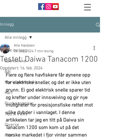
Innlegg
Alle innlegg
Atle Høidalen
Alle innlegg
26. jan. 2024
7 min lesing
Testet: Daiwa Tanacom 1200
Sportsfiske
Oppdatert:
16. feb. 2024
Båt
Flere og flere havfiskere får øynene opp 
Marin elektronikk
for elektriske sneller, og det er ikke uten 
grunn. Ei god elektrisk snelle sparer tid 
Kart
og krefter under innsveiving og gir nye 
Produktomtaler
muligheter for presisjonsfiske rettet mot 
ulike dybder i vannlaget. I denne 
Tips & tricks
artikkelen tar jeg en titt på Daiwa sin 
Diverse
Tanacom 1200 som kom ut på det 
norske markedet i fjor vinter sammen 
Film