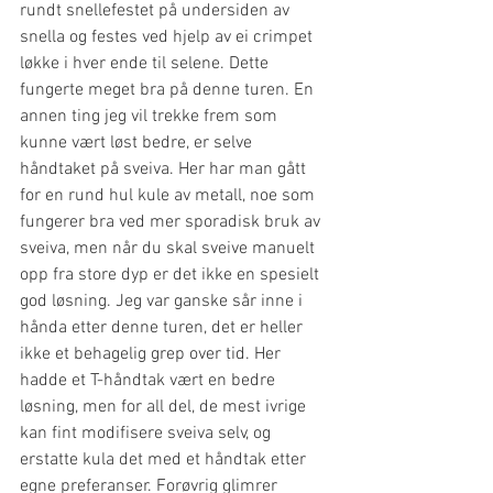
rundt snellefestet på undersiden av 
snella og festes ved hjelp av ei crimpet 
løkke i hver ende til selene. Dette 
fungerte meget bra på denne turen. En 
annen ting jeg vil trekke frem som 
kunne vært løst bedre, er selve 
håndtaket på sveiva. Her har man gått 
for en rund hul kule av metall, noe som 
fungerer bra ved mer sporadisk bruk av 
sveiva, men når du skal sveive manuelt 
opp fra store dyp er det ikke en spesielt 
god løsning. Jeg var ganske sår inne i 
hånda etter denne turen, det er heller 
ikke et behagelig grep over tid. Her 
hadde et T-håndtak vært en bedre 
løsning, men for all del, de mest ivrige 
kan fint modifisere sveiva selv, og 
erstatte kula det med et håndtak etter 
egne preferanser. Forøvrig glimrer 