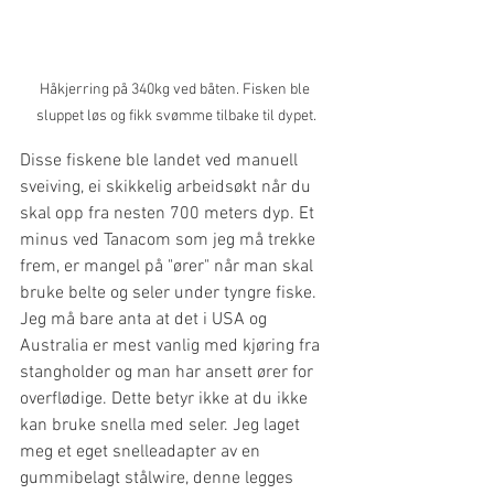
Håkjerring på 340kg ved båten. Fisken ble 
sluppet løs og fikk svømme tilbake til dypet.
Disse fiskene ble landet ved manuell 
sveiving, ei skikkelig arbeidsøkt når du 
skal opp fra nesten 700 meters dyp. Et 
minus ved Tanacom som jeg må trekke 
frem, er mangel på "ører" når man skal 
bruke belte og seler under tyngre fiske. 
Jeg må bare anta at det i USA og 
Australia er mest vanlig med kjøring fra 
stangholder og man har ansett ører for 
overflødige. Dette betyr ikke at du ikke 
kan bruke snella med seler. Jeg laget 
meg et eget snelleadapter av en 
gummibelagt stålwire, denne legges 