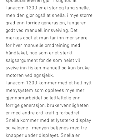
spolediameteren gjør riktignok at 
Tanacom 1200 er ei stor og tung snelle, 
men den gjør også at snella, i mye større 
grad enn forrige generasjon, fungerer 
godt ved manuell innsveiving. Det 
merkes godt at man tar inn mer snøre 
for hver manuelle omdreining med 
håndtaket, noe som er et sterkt 
salgsargument for de som helst vil 
sveive inn fisken manuelt og kun bruke 
motoren ved agnsjekk. 
Tanacom 1200 kommer med et helt nytt 
menysystem som oppleves mye mer 
gjennomarbeidet og lettfattelig enn 
forrige generasjon, brukervennligheten 
er med andre ord kraftig forbedret. 
Snella kommer med et lyssterkt display 
og valgene i menyen betjenes med tre 
knapper under displayet. Snella er 