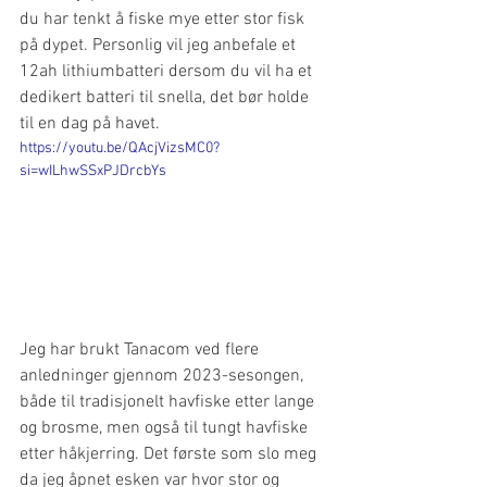
du har tenkt å fiske mye etter stor fisk 
på dypet. Personlig vil jeg anbefale et 
12ah lithiumbatteri dersom du vil ha et 
dedikert batteri til snella, det bør holde 
til en dag på havet. 
https://youtu.be/QAcjVizsMC0?
si=wILhwSSxPJDrcbYs
Jeg har brukt Tanacom ved flere 
anledninger gjennom 2023-sesongen, 
både til tradisjonelt havfiske etter lange 
og brosme, men også til tungt havfiske 
etter håkjerring. Det første som slo meg 
da jeg åpnet esken var hvor stor og 