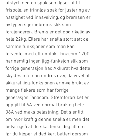
utstyrt med en spak som løser ut til 
frispole, en trinnløs spak for justering av 
hastighet ved innsveiving, og bremsen er 
av typen stjernebrems slik som 
forgjengeren. Brems er det dog rikelig av, 
hele 22kg. Ellers har snella stort sett de 
samme funksjoner som man kan 
forvente, med ett unntak. Tanacom 1200 
har nemlig ingen jigg-funksjon slik som 
forrige generasjon har. Akkurat hva dette 
skyldes må man undres over, da vi vet at 
akkurat jigg-funksjonen er mye brukt av 
mange fiskere som har forrige 
generasjon Tanacom. Strømforbruket er 
oppgitt til 6A ved normal bruk og hele 
36A ved maks belastning. Det sier litt 
om hvor kraftig denne snella er, men det 
betyr også at du skal tenke deg litt om 
før du kjøper et dedikert batteri dersom 