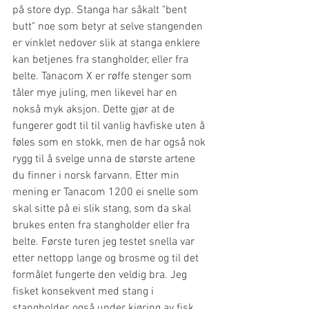
på store dyp. Stanga har såkalt "bent 
butt" noe som betyr at selve stangenden 
er vinklet nedover slik at stanga enklere 
kan betjenes fra stangholder, eller fra 
belte. Tanacom X er røffe stenger som 
tåler mye juling, men likevel har en 
nokså myk aksjon. Dette gjør at de 
fungerer godt til til vanlig havfiske uten å 
føles som en stokk, men de har også nok 
rygg til å svelge unna de største artene 
du finner i norsk farvann. Etter min 
mening er Tanacom 1200 ei snelle som 
skal sitte på ei slik stang, som da skal 
brukes enten fra stangholder eller fra 
belte. Første turen jeg testet snella var 
etter nettopp lange og brosme og til det 
formålet fungerte den veldig bra. Jeg 
fisket konsekvent med stang i 
stangholder, også under kjøring av fisk, 