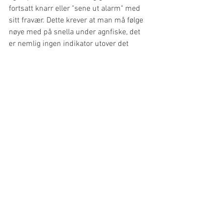
fortsatt knarr eller "sene ut alarm" med 
sitt fravær. Dette krever at man må følge 
nøye med på snella under agnfiske, det 
er nemlig ingen indikator utover det 
visuelle når fisken tar. På ei elektrisk 
snelle mener jeg det burde vært en smal 
sak å ha en digital alarm når snøret 
trekkes ut. Bremsen virker myk og fin, 
men personlig er jeg ikke glad i 
stjernebrems, jeg skulle gjerne sett 
spakbrems på denne snella. Her 
kommer dog mine egne preferanser inn 
i bildet. Jeg vet at det finnes mange 
havfiskere der ute som foretrekker 
stjernebrems, men det er ikke til å legge 
skjul på at når du fisker etter stor fisk så 
er det mye enklere å ha kontroll over 
bremsekraften med spakbrems.