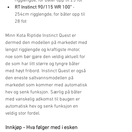
rigglengde, for båter opp til 25 fot
RT Instinct 90/115 WR 100"
 - 
254cm rigglengde, for båter opp til 
28 fot
Minn Kota Riptide Instinct Quest er 
dermed den modellen på markedet med 
lengst rigglengde og kraftigste motor, 
noe som bør gjøre den veldig aktuell for 
de som har litt større og tyngre båter 
med høyt fribord. Instinct Quest er også 
den eneste saltvannsmodellen på 
markedet som kommer med automatisk 
hev og senk funksjon. Særlig på båter 
med vanskelig adkomst til baugen er 
automatisk hev og senk funksjon en 
veldig stor fordel.
Innkjøp - Hva følger med i esken