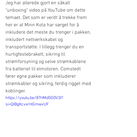
Jeg har allerede gjort en såkalt 
"unboxing" video på YouTube om dette 
temaet. Det som er verdt å trekke frem 
her er at Minn Kota har sørget for å 
inkludere det meste du trenger i pakken, 
inkludert nettverkskabel og 
transportstøtte. I tillegg trenger du en 
hurtigfestebrakett, sikring til 
strømforsyning og selve strømkablene 
fra batteriet til elmotoren. Comstedt 
fører egne pakker som inkluderer 
strømkabler og sikring, ferdig rigget med 
koblinger.
https://youtu.be/87HMd5O0V3I?
si=QIBgKcvxrHGmwvUF