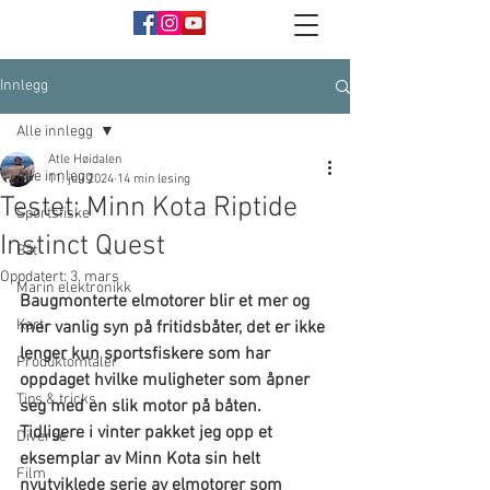
Innlegg
Alle innlegg
Atle Høidalen
Alle innlegg
11. juli 2024
14 min lesing
Testet: Minn Kota Riptide
Sportsfiske
Instinct Quest
Båt
Oppdatert:
3. mars
Marin elektronikk
Baugmonterte elmotorer blir et mer og 
Kart
mer vanlig syn på fritidsbåter, det er ikke 
lenger kun sportsfiskere som har 
Produktomtaler
oppdaget hvilke muligheter som åpner 
Tips & tricks
seg med en slik motor på båten. 
Tidligere i vinter pakket jeg opp et 
Diverse
eksemplar av Minn Kota sin helt 
Film
nyutviklede serie av elmotorer som 