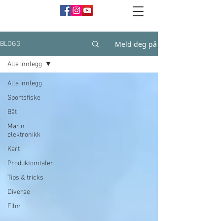
Meld deg på
BLOGG
Alle innlegg
Alle innlegg
Sportsfiske
Båt
Marin
elektronikk
Kart
Produktomtaler
Tips & tricks
Diverse
Film